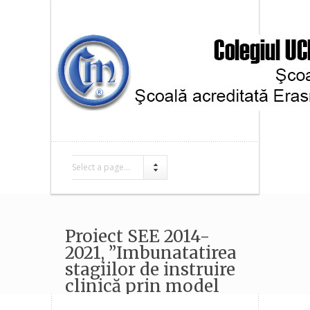
Select a page...
Proiect SEE 2014-
2021, ”Imbunatatirea
stagiilor de instruire
clinică prin model
norvegian”