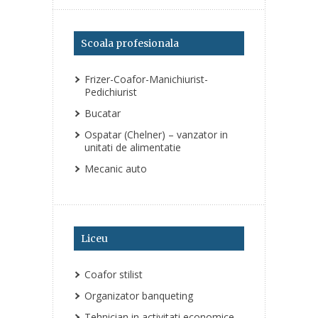
Scoala profesionala
Frizer-Coafor-Manichiurist-
Pedichiurist
Bucatar
Ospatar (Chelner) – vanzator in
unitati de alimentatie
Mecanic auto
Liceu
Coafor stilist
Organizator banqueting
Tehnician in activitati economice