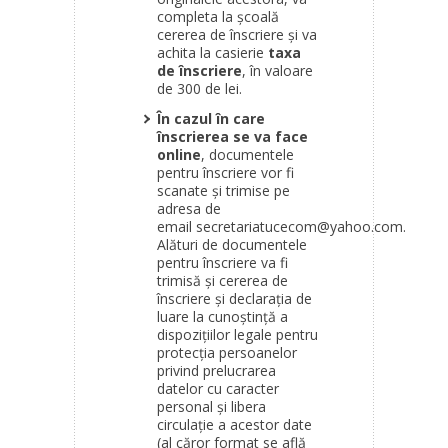
completa la școală
cererea de înscriere și va
achita la casierie
taxa
de înscriere
, în valoare
de 300 de lei.
În cazul în care
înscrierea se va face
online
, documentele
pentru înscriere vor fi
scanate și trimise pe
adresa de
email
secretariatucecom@yahoo.com
.
Alături de documentele
pentru înscriere va fi
trimisă și cererea de
înscriere și declarația de
luare la cunoştinţă a
dispoziţiilor legale pentru
protecţia persoanelor
privind prelucrarea
datelor cu caracter
personal şi libera
circulaţie a acestor date
(al căror format se află