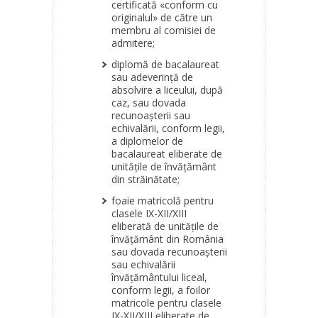
certificată «conform cu
originalul» de către un
membru al comisiei de
admitere;
diplomă de bacalaureat
sau adeverinţă de
absolvire a liceului, după
caz, sau dovada
recunoaşterii sau
echivalării, conform legii,
a diplomelor de
bacalaureat eliberate de
unităţile de învăţământ
din străinătate;
foaie matricolă pentru
clasele IX-XII/XIII
eliberată de unităţile de
învăţământ din România
sau dovada recunoaşterii
sau echivalării
învăţământului liceal,
conform legii, a foilor
matricole pentru clasele
IX-XII/XIII eliberate de