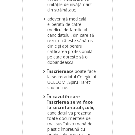
unităţile de învăţământ
din străinătate;
adeverinţă medicală
eliberată de către
medicul de familie al
candidatului, din care să
rezulte că este sănătos
clinic şi apt pentru
calificarea profesională
pe care doreşte să o
dobândească.
Înscrierea
se poate face
la secretariatul Colegiului
UCECOM „Spiru Haret”
sau online.
În cazul în care
înscrierea se va face
la secretariatul școlii
,
candidatul va prezenta
toate documentele de
mai sus într-o mapă de
plastic împreună cu
originalele acestora, va