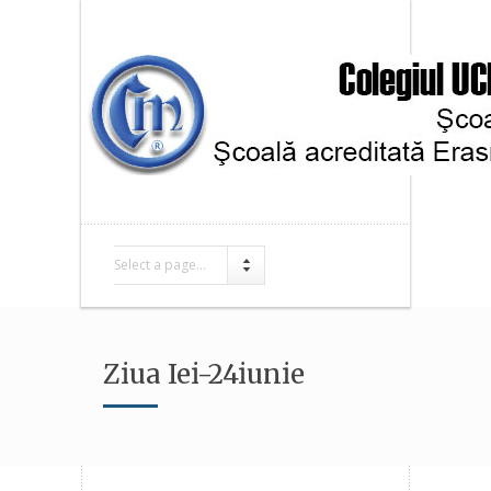
Select a page...
Ziua Iei-24iunie