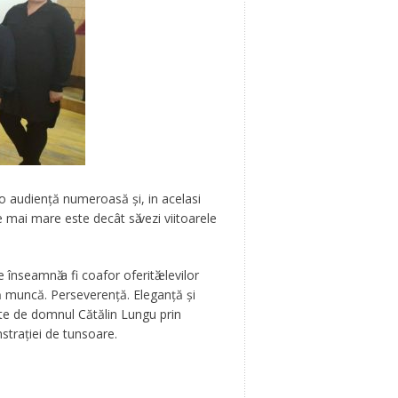
 o audiență numeroasă și, in acelasi
e mai mare este decât sӑ vezi viitoarele
nseamnӑ a fi coafor oferitӑ elevilor
tă muncă. Perseverenţă. Eleganţă şi
ate de domnul Cătălin Lungu prin
straţiei de tunsoare.