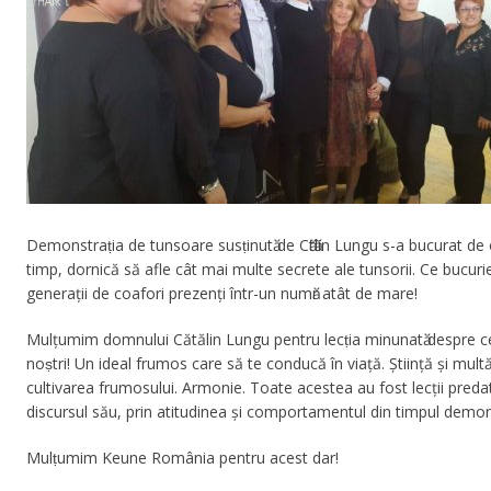
Demonstraṭia de tunsoare susṭinutӑ de Cӑtӑlin Lungu s-a bucurat de
timp, dornică să afle cât mai multe secrete ale tunsorii. Ce bucuri
generații de coafori prezenți într-un numӑr atât de mare!
Mulţumim domnului Cătălin Lungu pentru lecṭia minunatӑ despre ce î
noṣtri! Un ideal frumos care să te conducă în viaţă. Ştiinţă şi mul
cultivarea frumosului. Armonie. Toate acestea au fost lecţii pred
discursul său, prin atitudinea şi comportamentul din timpul demon
Mulṭumim Keune România pentru acest dar!