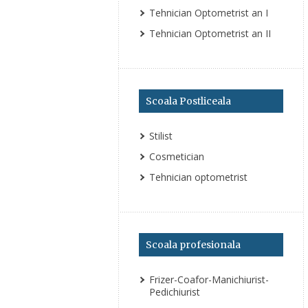
Tehnician Optometrist an I
Tehnician Optometrist an II
Scoala Postliceala
Stilist
Cosmetician
Tehnician optometrist
Scoala profesionala
Frizer-Coafor-Manichiurist-
Pedichiurist