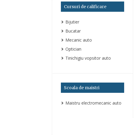
Cursuri de calificare
Bijutier
Bucatar
Mecanic auto
Optician
Tinichigiu vopsitor auto
Scoala de maistri
Maistru electromecanic auto