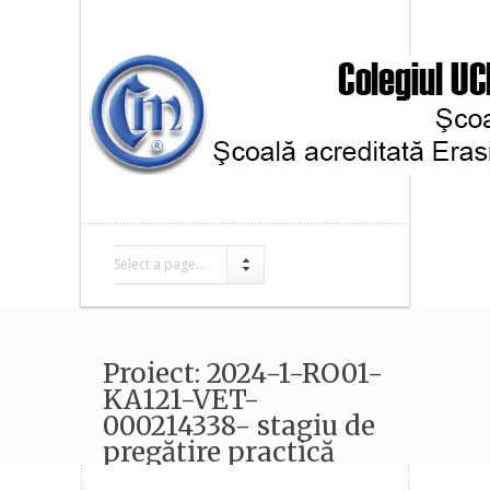
Select a page...
Proiect: 2024-1-RO01-
KA121-VET-
000214338- stagiu de
pregătire practică