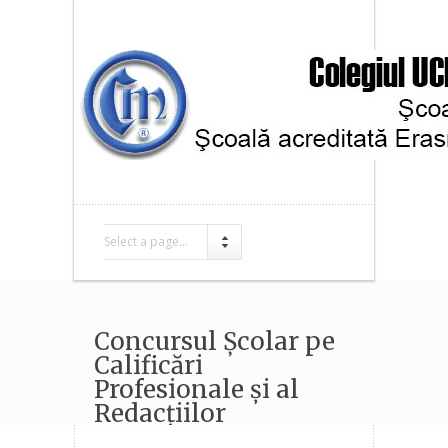
Select a page...
Concursul Şcolar pe
Calificări
Profesionale şi al
Redacţiilor
Publicisticii Şcolare