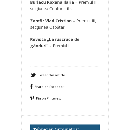
Burlacu Roxana Ilaria
– Premiul III,
secţiunea Coafor stilist
Zamfir Vlad Cristian
– Premiul III,
secţiunea Ospătar
Revista „La răscruce de
gânduri”
–
Premiul I
Tweet this article
Share on Facebook
Pin on Pinterest
Tehnician Optometrist