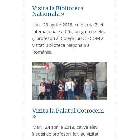
Vizita la Biblioteca
Nationala »
Luni, 23 aprilie 2018, cu ocazia Zilei
Internaṭionale a Cӑrṭii, un grup de elevi
ṣi profesori ai Colegiului UCECOM a
vizitat Biblioteca Națională a
României,.
Vizita la Palatul Cotroceni
»
Marṭi, 24 aprilie 2018, câṭiva elevi,
însoṭiṭi de profesorii lor, au vizitat